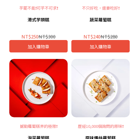
芋罷不能❗可芋不可求❗
不只好吃，還要吃好❗
港式芋頭糕
蔬菜蘿蔔糕
NT$250
NT$300
NT$240
NT$280
加入購物車
加入購物車
撼動蘿蔔糕界的極限❗
歷經10,000個詢問的原味❗
泡菜蘿蔔糕
原味爆絲蘿蔔糕