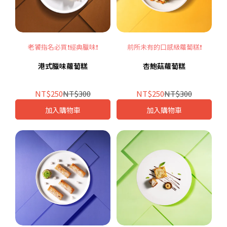
老饕指名必買❗經典臘味❗
前所未有的口感級蘿蔔糕❗
港式臘味蘿蔔糕
杏鮑菇蘿蔔糕
NT$250
NT$300
NT$250
NT$300
加入購物車
加入購物車