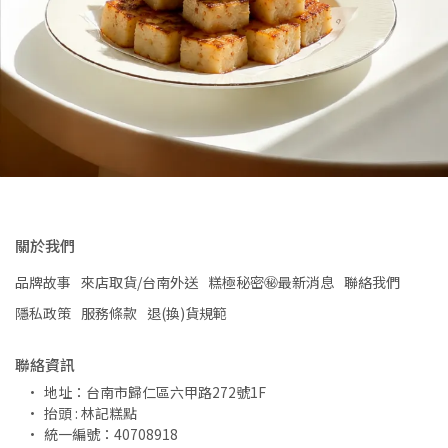
關於我們
品牌故事
來店取貨/台南外送
糕極秘密㊙️最新消息
聯絡我們
隱私政策
服務條款
退(換)貨規範
聯絡資訊
地址：台南市歸仁區六甲路272號1F
抬頭 : 林記糕點
統一編號：40708918