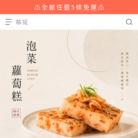
⚠️ 全 館 任 選 5 條 免 運 ⚠️